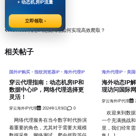
Post Views:
879
+ 动态机房IP流量
立即领取 ›
文
Previous:
代理IP爬虫代理如何实现高效爬取？
章
相关帖子
导
航
国外IP购买
指纹浏览器IP
海外代理IP
海外代理IP
美国
穿云代理指南：动态机房IP和
海外动态IP
数据中心IP，网络代理选择更
现访问国际
灵活！
穿云海外IP代理
穿云海外IP代理
2024年1月9日
0
欢迎来到数据
网络代理服务在当今数字时代扮演
一个充满挑战和
着重要的角色，尤其对于需要大规模
里，我们经常需
数据采集、网络测试、爬虫抓取等任
集 […]