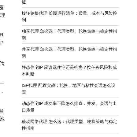
证
覆
旋转轮换代理 长期运行清单：质量、成本与风险控
代理
制
独享代理 怎么选：代理类型、轮换策略与稳定性指
旦
南
P
共享代理 怎么选：代理类型、轮换策略与稳定性指
南
代
静态住宅IP 应该选住宅还是机房？按任务风险和成
。
本判断
一
ISP代理 配置实战：轮换、地区与粘性会话怎么设
，
置
动态住宅IP 成功率下降怎么排查：并发、会话与出
口质量
然
P池
移动网络代理 怎么选：代理类型、轮换策略与稳定
性指南