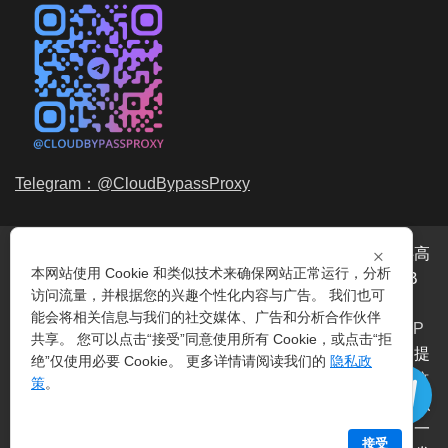
Telegram：@CloudBypassProxy
×
穿云代理是专业的
海外动态IP
代理服务提供商，我们提供高
本网站使用 Cookie 和类似技术来确保网站正常运行，分析
品质、永不过期的
动态代理IP
池流量包，价格最低2元/GB
访问流量，并根据您的兴趣个性化内容与广告。 我们也可
起。我们的IP资源包括超过3.5亿的
动态住宅IP
和机房IP，
能会将相关信息与我们的社交媒体、广告和分析合作伙伴
覆盖全球200多个国家。支持
HTTP代理IP
和
Socks5代理IP
共享。 您可以点击“接受”同意使用所有 Cookie，或点击“拒
协议，IP可用率超过99%。购买我们的服务即可享受穿云提
绝”仅使用必要 Cookie。 更多详情请阅读我们的
隐私政
供的
爬虫代理IP
池，满足各种场景的代理IP需求，包括
指纹
策
。
浏览器IP
、爬虫抓取、电商系统、网络测试、SEO等。穿云
代理致力于为用户提供稳定、高质量的
动态机房IP
服务，一
接受