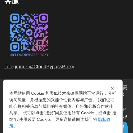
客服
Telegram：@CloudBypassProxy
×
穿云代理是专业的
海外动态IP
代理服务提供商，我们提供高
本网站使用 Cookie 和类似技术来确保网站正常运行，分析
品质、永不过期的
动态代理IP
池流量包，价格最低2元/GB
访问流量，并根据您的兴趣个性化内容与广告。 我们也可
起。我们的IP资源包括超过3.5亿的
动态住宅IP
和机房IP，
能会将相关信息与我们的社交媒体、广告和分析合作伙伴
覆盖全球200多个国家。支持
HTTP代理IP
和
Socks5代理IP
共享。 您可以点击“接受”同意使用所有 Cookie，或点击“拒
协议，IP可用率超过99%。购买我们的服务即可享受穿云提
绝”仅使用必要 Cookie。 更多详情请阅读我们的
隐私政
供的
爬虫代理IP
池，满足各种场景的代理IP需求，包括
指纹
策
。
浏览器IP
、爬虫抓取、电商系统、网络测试、SEO等。穿云