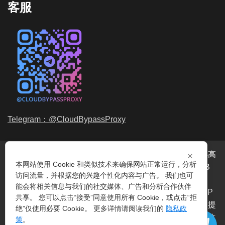
客服
Telegram：@CloudBypassProxy
×
穿云代理是专业的
海外动态IP
代理服务提供商，我们提供高
本网站使用 Cookie 和类似技术来确保网站正常运行，分析
品质、永不过期的
动态代理IP
池流量包，价格最低2元/GB
访问流量，并根据您的兴趣个性化内容与广告。 我们也可
起。我们的IP资源包括超过3.5亿的
动态住宅IP
和机房IP，
能会将相关信息与我们的社交媒体、广告和分析合作伙伴
覆盖全球200多个国家。支持
HTTP代理IP
和
Socks5代理IP
共享。 您可以点击“接受”同意使用所有 Cookie，或点击“拒
协议，IP可用率超过99%。购买我们的服务即可享受穿云提
绝”仅使用必要 Cookie。 更多详情请阅读我们的
隐私政
供的
爬虫代理IP
池，满足各种场景的代理IP需求，包括
指纹
策
。