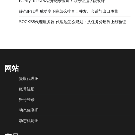
FamilyTreeNow公开记录查询：取数证据字段设计
静态IP代理 成功率下降怎么排查：并发、会话与出口质量
SOCKS5代理服务器 代理池怎么规划：从任务分层到上线验证
网站
提取代理IP
账号注册
账号登录
动态住宅IP
动态机房IP