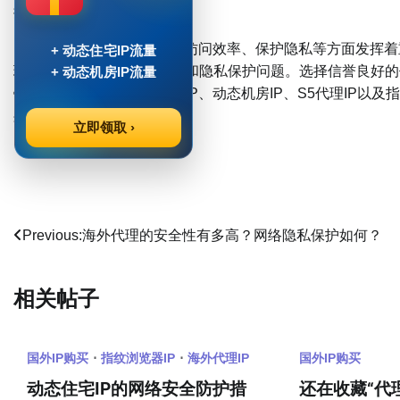
提高代理服务的安全性。
动态IP代理在提高网络访问效率、保护隐私等方面发挥着
+ 动态住宅IP流量
理方式，并注意相关合规性和隐私保护问题。选择信誉良好的
+ 动态机房IP流量
键。通过谨慎使用动态住宅IP、动态机房IP、S5代理IP以
身安全。
立即领取 ›
Post Views:
809
文
Previous:
海外代理的安全性有多高？网络隐私保护如何？
章
相关帖子
导
航
国外IP购买
指纹浏览器IP
海外代理IP
国外IP购买
动态住宅IP的网络安全防护措
还在收藏“代