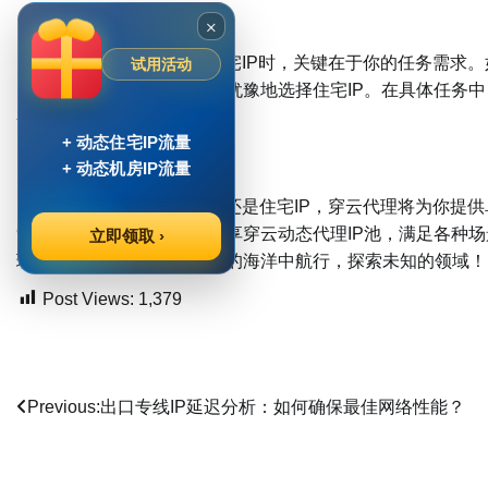
5.如何选择？
×
在选择动态机房IP和住宅IP时，关键在于你的任务需求。
试用活动
匿名性和安全性，那就毫不犹豫地选择住宅IP。在具体任务中
各类数据采集工作。
+ 动态住宅IP流量
穿云代理，保驾护航
+ 动态机房IP流量
无论你选择动态机房IP还是住宅IP，穿云代理将为你提供卓
99%以上。一次购买即可畅享穿云动态代理IP池，满足各种
立即领取 ›
理服务。让我们一同在数据的海洋中航行，探索未知的领域！
Post Views:
1,379
文
Previous:
出口专线IP延迟分析：如何确保最佳网络性能？
章