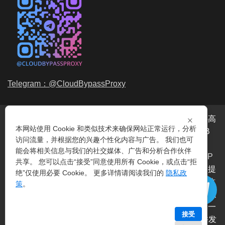
Telegram：@CloudBypassProxy
×
穿云代理是专业的
海外动态IP
代理服务提供商，我们提供高
本网站使用 Cookie 和类似技术来确保网站正常运行，分析
品质、永不过期的
动态代理IP
池流量包，价格最低2元/GB
访问流量，并根据您的兴趣个性化内容与广告。 我们也可
起。我们的IP资源包括超过3.5亿的
动态住宅IP
和机房IP，
能会将相关信息与我们的社交媒体、广告和分析合作伙伴
覆盖全球200多个国家。支持
HTTP代理IP
和
Socks5代理IP
共享。 您可以点击“接受”同意使用所有 Cookie，或点击“拒
协议，IP可用率超过99%。购买我们的服务即可享受穿云提
绝”仅使用必要 Cookie。 更多详情请阅读我们的
隐私政
供的
爬虫代理IP
池，满足各种场景的代理IP需求，包括
指纹
策
。
浏览器IP
、爬虫抓取、电商系统、网络测试、SEO等。穿云
代理致力于为用户提供稳定、高质量的
动态机房IP
服务，一
接受
次购买即可获得无限时效、不限平台、不限带宽、不限并发