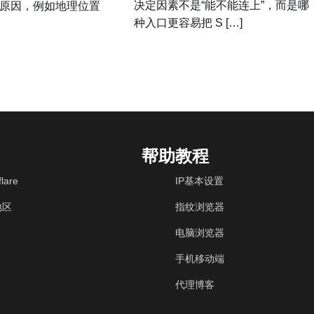
决定因素不是“能不能连上”，而是哪
原因，例如地理位置
种入口更容易把 S […]
帮助教程
lare
IP基本设置
地区
指纹浏览器
电脑浏览器
手机移动端
代理博客