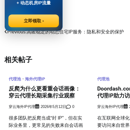
+ 动态机房IP流量
Post Views:
1,100
立即领取 ›
文
Previous:
高匿稳定的动态住宅IP服务：隐私和安全的保护
章
导
相关帖子
航
代理池
海外代理IP
代理池
反爬为什么更看重会话画像：
Doordash.co
穿云代理长期采集行业观察
代理IP助力
穿云海外IP代理
2026年5月12日
0
穿云海外IP代理
很多团队把反爬当成“封 IP”，但在实
在互联网全球化
际业务里，更常见的失败来自会话画
要访问来自世界