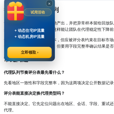
×
把巡检放进日常队列
试用活动
评分表应每天随采集任务自动产出，并把异常样本留给回放队
列先停止扩量并进入诊断。这样能让团队在代理稳定性下降前
+ 动态住宅IP流量
+ 动态机房IP流量
动态住宅IP适合地区敏感样本，但应被评分表约束在目标市场
合成本受限的公开页面监测，但要用字段完整率确认结果是否
立即领取 ›
常见问题
代理队列节奏评分表最先看什么？
先看地区一致性和字段完整率，因为这两项决定公开数据记录
评分表能直接决定换代理类型吗？
不能直接决定。它先定位问题出在地区、会话、字段、重试还是
代理。