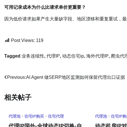
可用记录成本为什么比请求单价更重要？
因为低价请求如果产生大量缺字段、地区漂移和重复重试，最
Post Views:
119
Tagged
业务连续性
,
代理IP
,
动态住宅ip
,
海外代理IP
,
爬虫代
文
Previous:
AI Agent 做SERP地区监测如何保留代理出口证据
章
相关帖子
导
航
代理池
住宅IP购买
住宅代理
代理池
住宅IP
代理IP国外-全球动态IP切换-自
动态机房IP