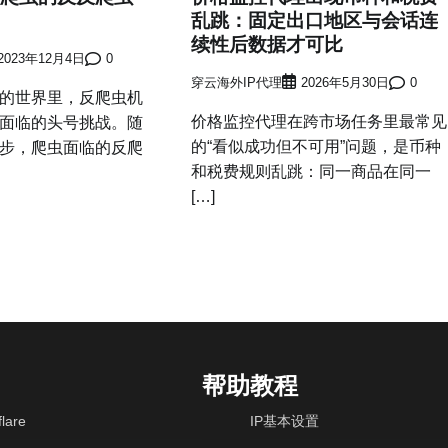
乱跳：固定出口地区与会话连
续性后数据才可比
2023年12月4日
0
穿云海外IP代理
2026年5月30日
0
世界里，反爬虫机
价格监控代理在跨市场任务里最常见
面临的头号挑战。随
的“看似成功但不可用”问题，是币种
步，爬虫面临的反爬
和税费规则乱跳：同一商品在同一
[…]
帮助教程
lare
IP基本设置