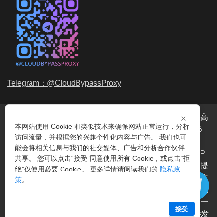
Telegram：@CloudBypassProxy
×
穿云代理是专业的
海外动态IP
代理服务提供商，我们提供高
本网站使用 Cookie 和类似技术来确保网站正常运行，分析
品质、永不过期的
动态代理IP
池流量包，价格最低2元/GB
访问流量，并根据您的兴趣个性化内容与广告。 我们也可
起。我们的IP资源包括超过3.5亿的
动态住宅IP
和机房IP，
能会将相关信息与我们的社交媒体、广告和分析合作伙伴
覆盖全球200多个国家。支持
HTTP代理IP
和
Socks5代理IP
共享。 您可以点击“接受”同意使用所有 Cookie，或点击“拒
协议，IP可用率超过99%。购买我们的服务即可享受穿云提
绝”仅使用必要 Cookie。 更多详情请阅读我们的
隐私政
供的
爬虫代理IP
池，满足各种场景的代理IP需求，包括
指纹
策
。
浏览器IP
、爬虫抓取、电商系统、网络测试、SEO等。穿云
代理致力于为用户提供稳定、高质量的
动态机房IP
服务，一
接受
次购买即可获得无限时效、不限平台、不限带宽、不限并发