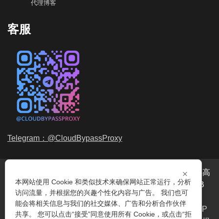
代理博客
客服
Telegram：@CloudBypassProxy
×
穿云代理是专业的
海外动态IP
代理服务提供商，我们提供高
本网站使用 Cookie 和类似技术来确保网站正常运行，分析
品质、永不过期的
动态代理IP
池流量包，价格最低2元/GB
访问流量，并根据您的兴趣个性化内容与广告。 我们也可
起。我们的IP资源包括超过3.5亿的
动态住宅IP
和机房IP，
能会将相关信息与我们的社交媒体、广告和分析合作伙伴
覆盖全球200多个国家。支持
HTTP代理IP
和
Socks5代理IP
共享。 您可以点击“接受”同意使用所有 Cookie，或点击“拒