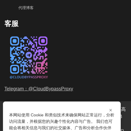
代理博客
客服
Telegram：@CloudBypassProxy
×
穿云代理是专业的
海外动态IP
代理服务提供商，我们提供高
本网站使用 Cookie 和类似技术来确保网站正常运行，分析
品质、永不过期的
动态代理IP
池流量包，价格最低2元/GB
访问流量，并根据您的兴趣个性化内容与广告。 我们也可
起。我们的IP资源包括超过3.5亿的
动态住宅IP
和机房IP，
能会将相关信息与我们的社交媒体、广告和分析合作伙伴