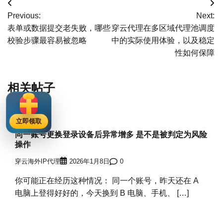
文
Previous:
Next:
章
表单或数据提交老失败，哪些
穿云代理在多区域代理池调度
校验步骤最容易被忽略
中的实际使用体验，以及稳定
导
性如何保障
航
相关帖子
美国代理IP
立即领取
同一账号更换登录设备后异常增多 是不是被判定为风险
操作
穿云海外IP代理
2026年1月8日
0
你可能正在经历这种情况： 同一个账号，昨天还在 A
电脑上登得好好的，今天换到 B 电脑、手机、 […]