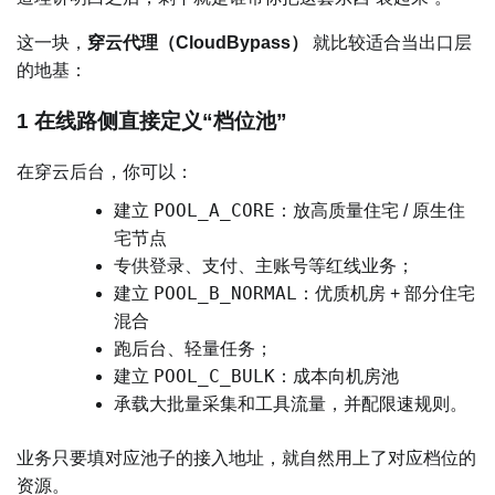
这一块，
穿云代理（CloudBypass）
就比较适合当出口层
的地基：
1 在线路侧直接定义“档位池”
在穿云后台，你可以：
POOL_A_CORE
建立
：放高质量住宅 / 原生住
宅节点
专供登录、支付、主账号等红线业务；
POOL_B_NORMAL
建立
：优质机房 + 部分住宅
混合
跑后台、轻量任务；
POOL_C_BULK
建立
：成本向机房池
承载大批量采集和工具流量，并配限速规则。
业务只要填对应池子的接入地址，就自然用上了对应档位的
资源。