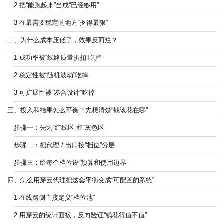
2 把“能跑起来”当成“已经够用”
3 在最需要稳定的地方“抠得最狠”
二、为什么成本压低了，效果反而烂？
1 成功率被“线路质量折扣”吃掉
2 稳定性被“随机波动”吃掉
3 可扩展性被“凑合设计”吃掉
三、投入和结果怎么平衡？先想清楚“钱该花在哪”
步骤一：先划“红线区”和“灰色区”
步骤二：把代理 / 出口按“档位”分层
步骤三：给每个档位设“预算和使用边界”
四、怎么用穿云代理把这套平衡变成“可配置的系统”
1 在线路侧直接定义“档位池”
2 用穿云的统计面板，反向验证“钱花得值不值”