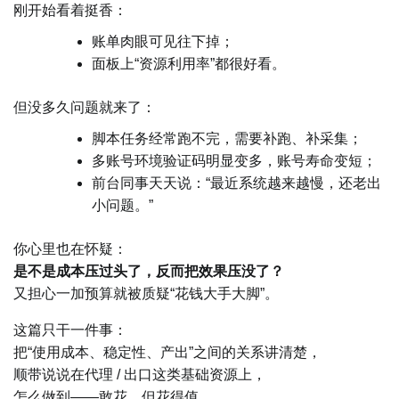
刚开始看着挺香：
账单肉眼可见往下掉；
面板上“资源利用率”都很好看。
但没多久问题就来了：
脚本任务经常跑不完，需要补跑、补采集；
多账号环境验证码明显变多，账号寿命变短；
前台同事天天说：“最近系统越来越慢，还老出
小问题。”
你心里也在怀疑：
是不是成本压过头了，反而把效果压没了？
又担心一加预算就被质疑“花钱大手大脚”。
这篇只干一件事：
把“使用成本、稳定性、产出”之间的关系讲清楚，
顺带说说在代理 / 出口这类基础资源上，
怎么做到——敢花，但花得值。