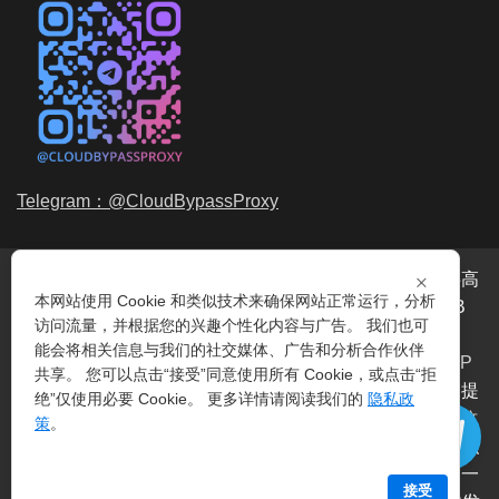
Telegram：@CloudBypassProxy
×
穿云代理是专业的
海外动态IP
代理服务提供商，我们提供高
本网站使用 Cookie 和类似技术来确保网站正常运行，分析
品质、永不过期的
动态代理IP
池流量包，价格最低2元/GB
访问流量，并根据您的兴趣个性化内容与广告。 我们也可
起。我们的IP资源包括超过3.5亿的
动态住宅IP
和机房IP，
能会将相关信息与我们的社交媒体、广告和分析合作伙伴
覆盖全球200多个国家。支持
HTTP代理IP
和
Socks5代理IP
共享。 您可以点击“接受”同意使用所有 Cookie，或点击“拒
协议，IP可用率超过99%。购买我们的服务即可享受穿云提
绝”仅使用必要 Cookie。 更多详情请阅读我们的
隐私政
供的
爬虫代理IP
池，满足各种场景的代理IP需求，包括
指纹
策
。
浏览器IP
、爬虫抓取、电商系统、网络测试、SEO等。穿云
代理致力于为用户提供稳定、高质量的
动态机房IP
服务，一
接受