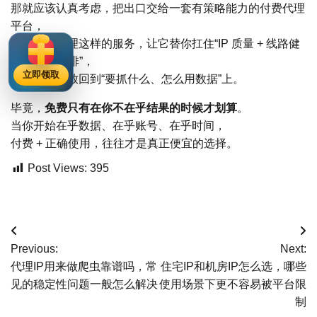
那就应该认真考虑，把出口交给一套有策略能力的付费代理
平台，
比如穿云代理这样的服务，让它替你扛住“IP 质量 + 线路健
康 + 策略编排”，
立即领取
你则把精力放回到“要抓什么、怎么用数据”上。
毕竟，
免费只有在你不在乎结果的时候才划算
。
当你开始在乎数据、在乎账号、在乎时间，
付费 + 正确使用，往往才是真正便宜的选择。
Post Views:
395
文
Previous:
Next:
章
代理IP用来做爬虫靠谱吗，常
住宅IP和机房IP怎么选，哪些
见的稳定性问题一般怎么解决
使用场景下更不容易被平台限
导
制
航