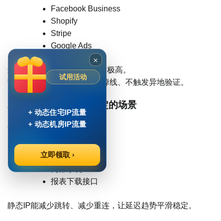
Facebook Business
Shopify
Stripe
Google Ads
×
这些后台对“访问一致性”要求极高。
试用活动
静态IP能保证会话稳定、不掉线、不触发异地验证。
2、对 API 请求要求稳定的场景
+ 动态住宅IP流量
+ 动态机房IP流量
包括：
数据获取接口
立即领取 ›
图表渲染接口
内部系统 API
报表下载接口
静态IP能减少跳转、减少重连，让延迟趋势平滑稳定。