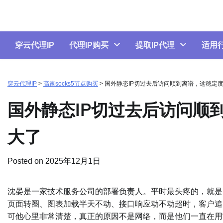
Skip
to
content
穿云代理IP
代理IP购买
提取IP代理
适用
穿云代理IP
>
高速socks5节点购买
>
国外静态IP切过去后访问顺到离谱，这稳定
国外静态IP切过去后访问顺
大了
Posted on
2025年12月1日
沈晏是一家技术服务公司的部署负责人。平时最头疼的，就是
页面转圈、图表加载半天不动、接口响应动不动超时，客户追
可他心里非常清楚，真正的原因不是网络，而是他们一直在用“轮