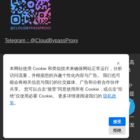
Telegram：@CloudBypassProxy
×
穿云代理是专业的
海外动态IP
代理服务提供商，我们提供高
本网站使用 Cookie 和类似技术来确保网站正常运行，分析
品质、永不过期的
动态代理IP
池流量包，价格最低2元/GB
访问流量，并根据您的兴趣个性化内容与广告。 我们也可
起。我们的IP资源包括超过3.5亿的
动态住宅IP
和机房IP，
能会将相关信息与我们的社交媒体、广告和分析合作伙伴
覆盖全球200多个国家。支持
HTTP代理IP
和
Socks5代理IP
共享。 您可以点击“接受”同意使用所有 Cookie，或点击“拒
协议，IP可用率超过99%。购买我们的服务即可享受穿云提
绝”仅使用必要 Cookie。 更多详情请阅读我们的
隐私政
供的
爬虫代理IP
池，满足各种场景的代理IP需求，包括
指纹
策
。
浏览器IP
、爬虫抓取、电商系统、网络测试、SEO等。穿云
代理致力于为用户提供稳定、高质量的
动态机房IP
服务，一
接受
次购买即可获得无限时效、不限平台、不限带宽、不限并发
拒绝
等特点。 | 技术支持：
穿云API