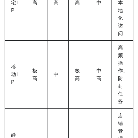
宅 I
高
高
高
中
本
P
地
化
访
问
高
频
操
移
极
极
中
作、
动 I
中
高
高
高
防
P
封
任
务
店
铺
管
静