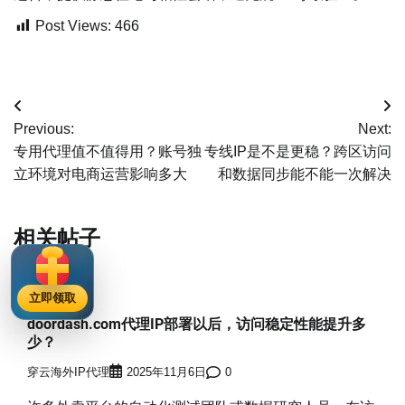
Post Views:
466
文
Previous:
Next:
章
专用代理值不值得用？账号独
专线IP是不是更稳？跨区访问
立环境对电商运营影响多大
和数据同步能不能一次解决
导
航
相关帖子
爬虫IP
立即领取
doordash.com代理IP部署以后，访问稳定性能提升多
少？
穿云海外IP代理
2025年11月6日
0