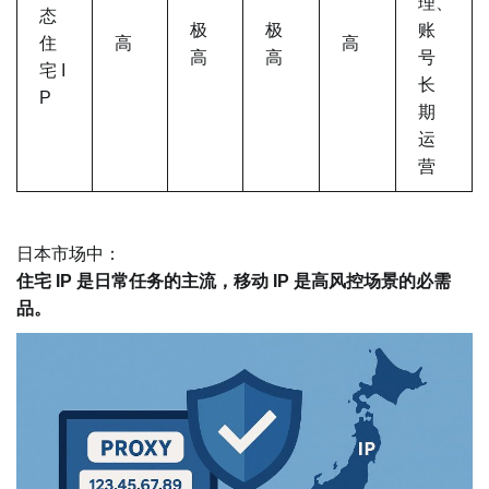
理、
态
极
极
账
住
高
高
高
高
号
宅 I
长
P
期
运
营
日本市场中：
住宅 IP 是日常任务的主流，移动 IP 是高风控场景的必需
品。