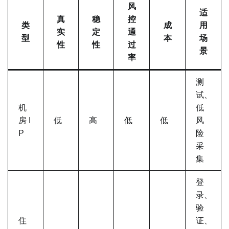
风
适
真
稳
控
类
成
用
实
定
通
型
本
场
性
性
过
景
率
测
试、
机
低
房 I
低
高
低
低
风
P
险
采
集
登
录、
验
住
证、