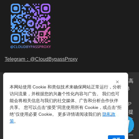
Telegram：@CloudBypassProxy
×
穿云代理是专业的
海外动态IP
代理服务提供商，我们提供高
本网站使用 Cookie 和类似技术来确保网站正常运行，分析
品质、永不过期的
动态代理IP
池流量包，价格最低2元/GB
访问流量，并根据您的兴趣个性化内容与广告。 我们也可
起。我们的IP资源包括超过3.5亿的
动态住宅IP
和机房IP，
能会将相关信息与我们的社交媒体、广告和分析合作伙伴
覆盖全球200多个国家。支持
HTTP代理IP
和
Socks5代理IP
共享。 您可以点击“接受”同意使用所有 Cookie，或点击“拒
协议，IP可用率超过99%。购买我们的服务即可享受穿云提
绝”仅使用必要 Cookie。 更多详情请阅读我们的
隐私政
供的
爬虫代理IP
池，满足各种场景的代理IP需求，包括
指纹
策
。
浏览器IP
、爬虫抓取、电商系统、网络测试、SEO等。穿云
代理致力于为用户提供稳定、高质量的
动态机房IP
服务，一