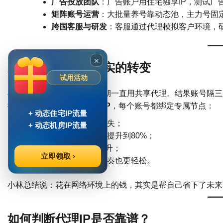
广告投放团队
：广告账户用住宅独享IP，测试广
矩阵账号运营
：大批量养号靠动态池，主力号固
跨国客服与研发
：客服通过代理模拟客户环境，
×
案例分享：一个真实的转变
试用活动
小林是一名亚马逊卖家，早期一直用共享代理。结果账号隔三
换用了
穿云代理的独享住宅IP
，每个账号都绑定专属节点：
+ 动态住宅IP流量
掉线问题彻底消失；
+ 动态机房IP流量
广告审核通过率提升到80%；
投放ROI明显上升；
立即领取 ›
团队整体运营节奏也更轻松。
小林总结说：花在网络环境上的钱，其实是帮自己省下了未来
如何判断代理IP是否靠谱？