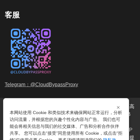
客服
Telegram：@CloudBypassProxy
×
穿云代理是专业的
海外动态IP
代理服务提供商，我们提供高
本网站使用 Cookie 和类似技术来确保网站正常运行，分析
品质、永不过期的
动态代理IP
池流量包，价格最低2元/GB
访问流量，并根据您的兴趣个性化内容与广告。 我们也可
起。我们的IP资源包括超过3.5亿的
动态住宅IP
和机房IP，
能会将相关信息与我们的社交媒体、广告和分析合作伙伴
覆盖全球200多个国家。支持
HTTP代理IP
和
Socks5代理IP
共享。 您可以点击“接受”同意使用所有 Cookie，或点击“拒
协议，IP可用率超过99%。购买我们的服务即可享受穿云提