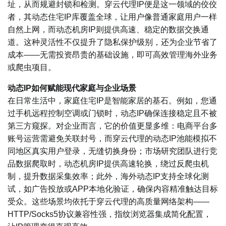
址，从而规避封锁和检测。穿云代理IP便是这一领域的佼佼
者，其动态住宅IP库覆盖全球，让用户像普通家庭用户一样
自然上网，而动态机房IP则提供高速、稳定的数据交换通
道。这种灵活性不仅提升了隐私保护级别，还为企业节省了
成本——无需投资昂贵的基础设施，即可高效管理海外业务
或爬虫项目。
动态IP如何赋能现代家庭与企业场景
在日常生活中，家庭住宅IP是智能家居的基石。例如，您通
过手机远程控制空调或门锁时，动态IP确保连接稳定且不被
第三方窥探。对企业而言，它的价值更显多维：电商平台多
账号运营需避免关联封号，而穿云代理的动态IP池能模拟不
同地区真实用户登录，无缝切换身份；市场研究团队进行竞
品数据爬取时，动态机房IP提供高速轮换，绕过反爬虫机
制，提升数据采集效率；此外，海外动态IP支持全球化测
试，如广告投放或APP本地化验证，确保内容精准触达目标
受众。这些场景均依托于穿云代理的高质量网络架构——
HTTP/Socks5协议兼容性强，指纹浏览器集成简化配置，