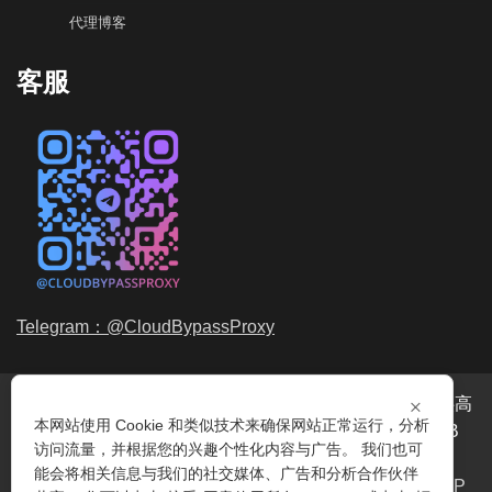
代理博客
客服
Telegram：@CloudBypassProxy
×
穿云代理是专业的
海外动态IP
代理服务提供商，我们提供高
本网站使用 Cookie 和类似技术来确保网站正常运行，分析
品质、永不过期的
动态代理IP
池流量包，价格最低2元/GB
访问流量，并根据您的兴趣个性化内容与广告。 我们也可
起。我们的IP资源包括超过3.5亿的
动态住宅IP
和机房IP，
能会将相关信息与我们的社交媒体、广告和分析合作伙伴
覆盖全球200多个国家。支持
HTTP代理IP
和
Socks5代理IP