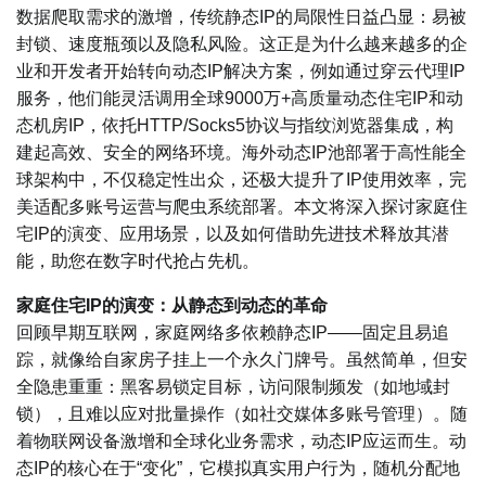
数据爬取需求的激增，传统静态IP的局限性日益凸显：易被
封锁、速度瓶颈以及隐私风险。这正是为什么越来越多的企
业和开发者开始转向动态IP解决方案，例如通过穿云代理IP
服务，他们能灵活调用全球9000万+高质量动态住宅IP和动
态机房IP，依托HTTP/Socks5协议与指纹浏览器集成，构
建起高效、安全的网络环境。海外动态IP池部署于高性能全
球架构中，不仅稳定性出众，还极大提升了IP使用效率，完
美适配多账号运营与爬虫系统部署。本文将深入探讨家庭住
宅IP的演变、应用场景，以及如何借助先进技术释放其潜
能，助您在数字时代抢占先机。
家庭住宅IP的演变：从静态到动态的革命
回顾早期互联网，家庭网络多依赖静态IP——固定且易追
踪，就像给自家房子挂上一个永久门牌号。虽然简单，但安
全隐患重重：黑客易锁定目标，访问限制频发（如地域封
锁），且难以应对批量操作（如社交媒体多账号管理）。随
着物联网设备激增和全球化业务需求，动态IP应运而生。动
态IP的核心在于“变化”，它模拟真实用户行为，随机分配地