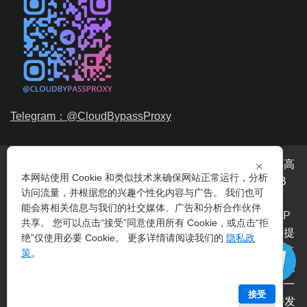
Telegram：@CloudBypassProxy
×
穿云代理是专业的
海外动态IP
代理服务提供商，我们提供高
本网站使用 Cookie 和类似技术来确保网站正常运行，分析
品质、永不过期的
动态代理IP
池流量包，价格最低2元/GB
访问流量，并根据您的兴趣个性化内容与广告。 我们也可
起。我们的IP资源包括超过3.5亿的
动态住宅IP
和机房IP，
能会将相关信息与我们的社交媒体、广告和分析合作伙伴
覆盖全球200多个国家。支持
HTTP代理IP
和
Socks5代理IP
共享。 您可以点击“接受”同意使用所有 Cookie，或点击“拒
协议，IP可用率超过99%。购买我们的服务即可享受穿云提
绝”仅使用必要 Cookie。 更多详情请阅读我们的
隐私政
供的
爬虫代理IP
池，满足各种场景的代理IP需求，包括
指纹
策
。
浏览器IP
、爬虫抓取、电商系统、网络测试、SEO等。穿云
代理致力于为用户提供稳定、高质量的
动态机房IP
服务，一
接受
次购买即可获得无限时效、不限平台、不限带宽、不限并发