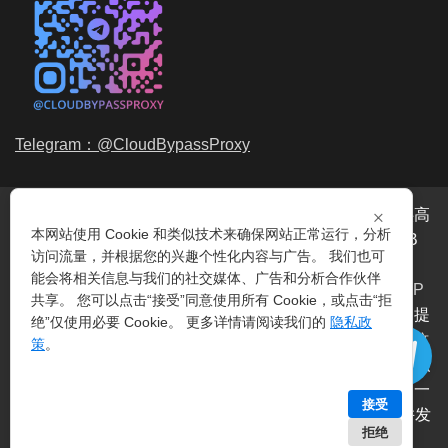
Telegram：@CloudBypassProxy
×
穿云代理是专业的
海外动态IP
代理服务提供商，我们提供高
本网站使用 Cookie 和类似技术来确保网站正常运行，分析
品质、永不过期的
动态代理IP
池流量包，价格最低2元/GB
访问流量，并根据您的兴趣个性化内容与广告。 我们也可
起。我们的IP资源包括超过3.5亿的
动态住宅IP
和机房IP，
能会将相关信息与我们的社交媒体、广告和分析合作伙伴
覆盖全球200多个国家。支持
HTTP代理IP
和
Socks5代理IP
共享。 您可以点击“接受”同意使用所有 Cookie，或点击“拒
协议，IP可用率超过99%。购买我们的服务即可享受穿云提
绝”仅使用必要 Cookie。 更多详情请阅读我们的
隐私政
供的
爬虫代理IP
池，满足各种场景的代理IP需求，包括
指纹
策
。
浏览器IP
、爬虫抓取、电商系统、网络测试、SEO等。穿云
代理致力于为用户提供稳定、高质量的
动态机房IP
服务，一
接受
次购买即可获得无限时效、不限平台、不限带宽、不限并发
拒绝
等特点。 | 技术支持：
穿云API